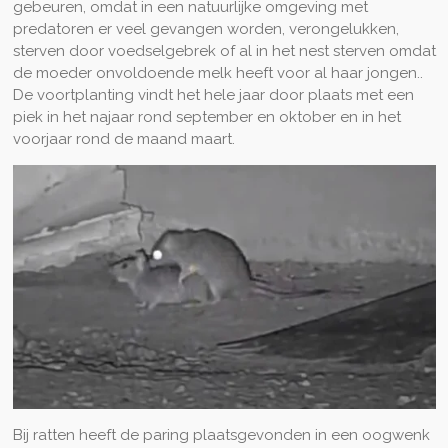
gebeuren, omdat in een natuurlijke omgeving met
predatoren er veel gevangen worden, verongelukken,
sterven door voedselgebrek of al in het nest sterven omdat
de moeder onvoldoende melk heeft voor al haar jongen..
De voortplanting vindt het hele jaar door plaats met een
piek in het najaar rond september en oktober en in het
voorjaar rond de maand maart.
Bij ratten heeft de paring plaatsgevonden in een oogwenk