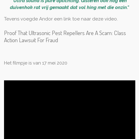
"
U
ltra sound is pure oplichting. Gisteren ook nog een
duivenhok rat vrij gemaakt dat vol hing met die onzin."
Tevens voegde Andor een link toe naar deze video.
Proof That Ultrasonic Pest Repellers Are A Scam: Class
Action Lawsuit For Fraud
Het filmpje is van 17 mei 2020