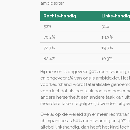
ambidexter
Rechts-handig
Links-handig
52%
31%
70.2%
19.3%
72.7%
19.7%
82.4%
10.3%
Bij mensen is ongeveer 90% rechtshandig, m
en ongeveer 1% van ons is ambidexter. He
voorkeurshand wordt lateralisatie genoemd. 
voordeel dat als een taak aan een hersenh
andere hersenhelft een andere taak kan u
meerdere taken tegelijkertijd worden uitge
Overal op de wereld zijn er meer rechtshan
chimpansees is 60% rechtshandig en 40% lin
allebei linkshandig, dan heeft het kind toc