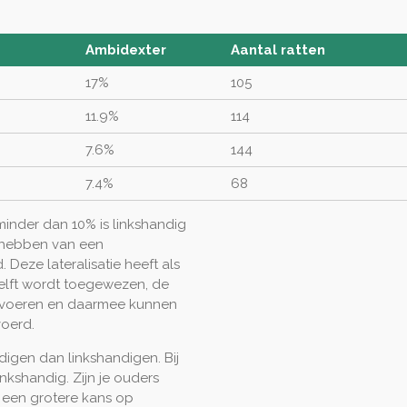
Ambidexter
Aantal ratten
17%
105
11.9%
114
7.6%
144
7.4%
68
inder dan 10% is linkshandig
t hebben van een
Deze lateralisatie heeft als
elft wordt toegewezen, de
itvoeren en daarmee kunnen
voerd.
digen dan linkshandigen. Bij
kshandig. Zijn je ouders
h een grotere kans op