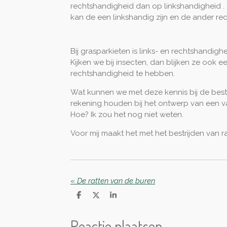
rechtshandigheid dan op linkshandigheid . 
kan de een linkshandig zijn en de ander re
Bij grasparkieten is links- en rechtshandighe
Kijken we bij insecten, dan blijken ze ook e
rechtshandigheid te hebben.
Wat kunnen we met deze kennis bij de bestr
rekening houden bij het ontwerp van een v
Hoe? Ik zou het nog niet weten.
Voor mij maakt het met het bestrijden van r
«
De ratten van de buren
D
D
S
e
e
h
l
e
a
Reactie plaatsen
e
l
r