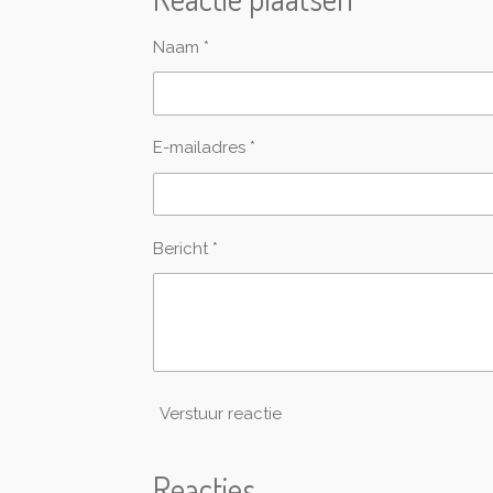
n
e
Naam *
E-mailadres *
Bericht *
Verstuur reactie
Reacties