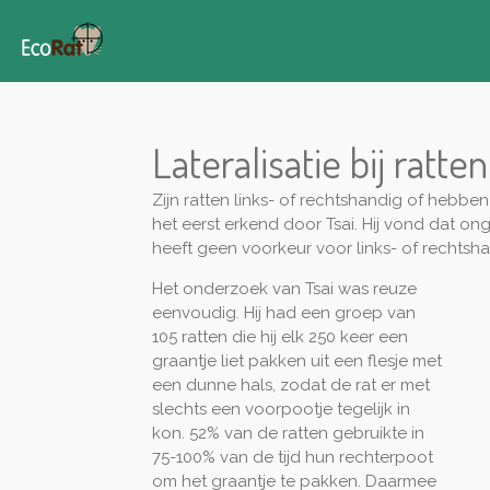
Ga
direct
naar
de
hoofdinhoud
Lateralisatie bij ratten
Zijn ratten links- of rechtshandig of hebb
het eerst erkend door Tsai. Hij vond dat on
heeft geen voorkeur voor links- of rechtsh
Het onderzoek van Tsai was reuze
eenvoudig. Hij had een groep van
105 ratten die hij elk 250 keer een
graantje liet pakken uit een flesje met
een dunne hals, zodat de rat er met
slechts een voorpootje tegelijk in
kon. 52% van de ratten gebruikte in
75-100% van de tijd hun rechterpoot
om het graantje te pakken. Daarmee