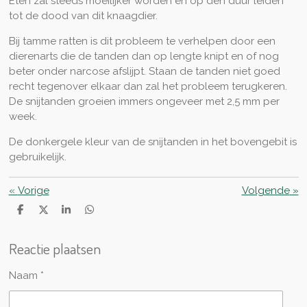
Eten zal steeds moeilijker worden en op den duur leiden
tot de dood van dit knaagdier.
Bij tamme ratten is dit probleem te verhelpen door een
dierenarts die de tanden dan op lengte knipt en of nog
beter onder narcose afslijpt. Staan de tanden niet goed
recht tegenover elkaar dan zal het probleem terugkeren.
De snijtanden groeien immers ongeveer met 2,5 mm per
week.
De donkergele kleur van de snijtanden in het bovengebit is
gebruikelijk.
«
Vorige
Volgende
»
D
D
S
D
e
e
h
e
l
e
a
l
Reactie plaatsen
e
l
r
e
n
e
n
Naam *