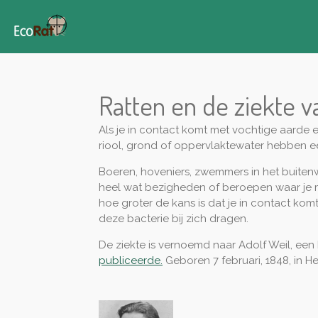
Ga
direct
naar
de
hoofdinhoud
Ratten en de ziekte v
Als je in contact komt met vochtige aarde e
riool, grond of oppervlaktewater hebben ee
Boeren, hoveniers, zwemmers in het buitenwa
heel wat bezigheden of beroepen waar je me
hoe groter de kans is dat je in contact ko
deze bacterie bij zich dragen.
De ziekte is vernoemd naar Adolf Weil, een D
publiceerde.
Geboren 7 februari, 1848, in H