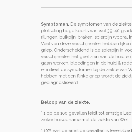
Symptomen.
De symptomen van de ziekte v
plotseling hoge koorts van wel 39-40 grad
rillingen, buikpijn, braken, spierpijn (vooral 
Veel van deze verschijnselen hebben lijken
griep. Onderscheidend is de spierpijn in voo
verschijnselen het
geel zien van de huid en
gaan werken,
bloedingen in de huid &
rode
er initieel de symptomen bij de ziekte van
hebben met een flinke griep wordt de ziekte
gediagnostiseerd.
Beloop van de ziekte.
* 1 op de 100 gevallen leidt tot ernstige L
ziekenhuisopname met de ziekte van Weil.
* 10% van de ernstige gevallen is levensbe