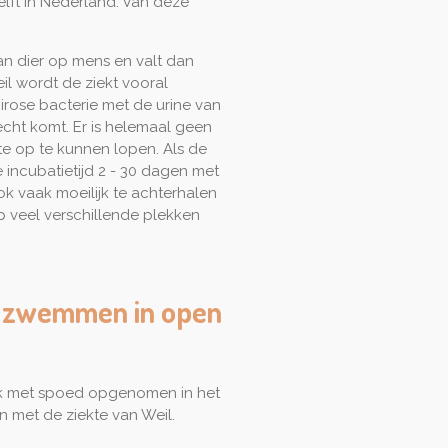
lft in Nederland. Van deze
an dier op mens en valt dan
il wordt de ziekt vooral
irose bacterie met de urine van
recht komt. Er is helemaal geen
te op te kunnen lopen. Als de
incubatietijd 2 - 30 dagen met
ok vaak moeilijk te achterhalen
p veel verschillende plekken
na zwemmen in open
eek met spoed opgenomen in het
 met de ziekte van Weil.