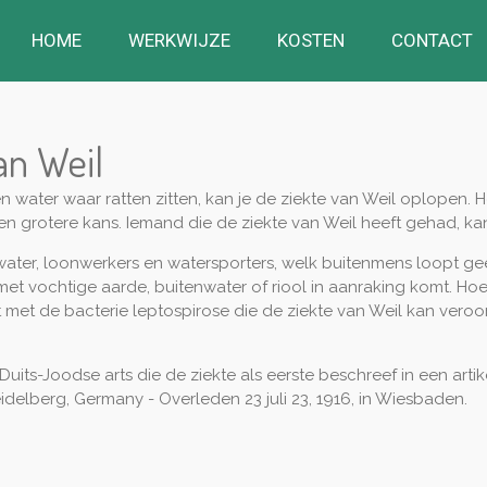
HOME
WERKWIJZE
KOSTEN
CONTACT
an Weil
n water waar ratten zitten, kan je de ziekte van Weil oplopen. 
n grotere kans. Iemand die de ziekte van Weil heeft gehad, kan
ter, loonwerkers en watersporters, welk buitenmens loopt geen 
t vochtige aarde, buitenwater of riool in aanraking komt. Hoe 
mt met de bacterie leptospirose die de ziekte van Weil kan vero
uits-Joodse arts die de ziekte als eerste beschreef in een artike
eidelberg, Germany - Overleden 23 juli 23, 1916, in Wiesbaden.