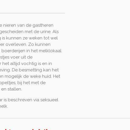
e nieren van de gastheren
tgescheiden met de urine. Als
g is kunnen ze weken tot wel
er overleven. Zo kunnen
boerderijen in het melklokaal
tjes voer uit de
het altijd vochtig is en in
geving. De besmetting kan het
en mogelijk de weke huid. Het
peltjes, bij het met de
en stallen.
 is beschreven via seksueel
melk.