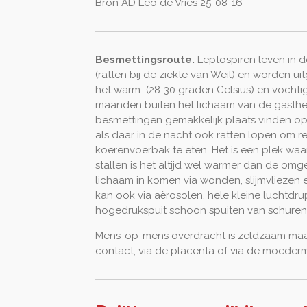
Bron AD Leo de Vries 25-08-16
Besmettingsroute.
Leptospiren leven in d
(ratten bij de ziekte van Weil) en worden ui
het warm (28-30 graden Celsius) en vochti
maanden buiten het lichaam van de gasthe
besmettingen gemakkelijk plaats vinden op 
als daar in de nacht ook ratten lopen om res
koerenvoerbak te eten. Het is een plek waar 
stallen is het altijd wel warmer dan de om
lichaam in komen via wonden, slijmvliezen 
kan ook via aërosolen, hele kleine luchtdrup
hogedrukspuit schoon spuiten van schuren 
Mens-op-mens overdracht is zeldzaam maar
contact, via de placenta of via de moeder