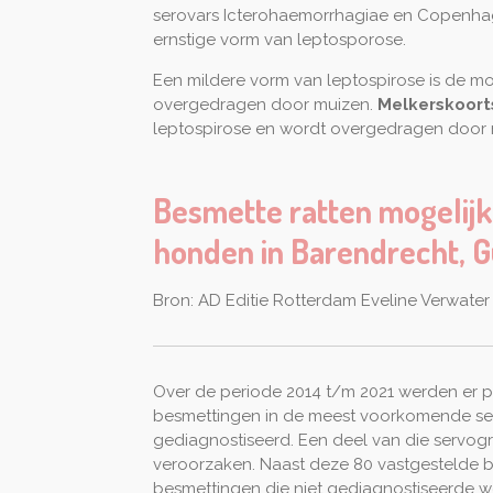
serovars Icterohaemorrhagiae en Copenhage
ernstige vorm van leptosporose.
Een mildere vorm van leptospirose is de m
overgedragen door muizen.
Melkerskoort
leptospirose en wordt overgedragen door
Besmette ratten mogelijk
honden in Barendrecht, Gu
Bron: AD Editie Rotterdam Eveline Verwater
Over de periode 2014 t/m 2021 werden er p
besmettingen in de meest voorkomende se
gediagnostiseerd. Een deel van die servog
veroorzaken. Naast deze 80 vastgestelde be
besmettingen die niet gediagnostiseerde w