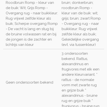
Roodbruin Romp - kleur van
bruin; donkerbruin;
de buik: Wit; Grijs Romp -
roodbruin Romp -
Overgang rug - naar buikkleur:
kleur van de buik: wit;
Rug vrijwel zelfde kleur als
grijs; bruin; zwart Romp
buik; Scherpe overgang Romp
- Overgang rug - naar
- De vacht is lang en stug bij
buikkleur: Rug vrijwel
de bruine volwassen rat en bij
zelfde kleur als buik;
de jongen is die zachter en
Geleidelijke overgang
lichtrijs van kleur
(evt. via tussenkleur)
3 ondersoorten
bekend. Rattus,
alexandrinus en
frugivores met elk een
andere kleurvariant. *
rattus - de normale
Geen ondersoorten bekend
vorm met zwarte rug
en grijze buik *
alexandrinus - bruine
rug en grijze buik *
frugivorus - bruine rug