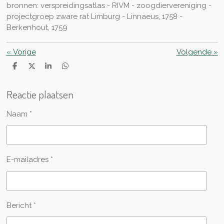
bronnen: verspreidingsatlas - RIVM - zoogdiervereniging -
projectgroep zware rat Limburg - Linnaeus, 1758 -
Berkenhout, 1759
«
Vorige
Volgende
»
D
D
S
D
e
e
h
e
l
e
a
l
Reactie plaatsen
e
l
r
e
n
e
n
Naam *
E-mailadres *
Bericht *