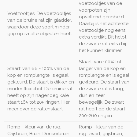
voetzooltjes van de
voorpoten zijn
Voetzooltjes. De voetzooltjes
opvallend geribbeld.
van de bruine rat zijn gladder,
Daarbij is het achterste
waardoor deze soort minder
voetzooltje nog eens
grip op smalle objecten heeft.
extra verdikt. Dit helpt
de zwarte rat extra bij
het kunnen klimmen.
Staart: van 100% tot
Staart: van 66 - 100% van de
langer van de kop en
kop en romplengte, is egaal
romplengte en is egaal
gekleurd. De staart is dikker en
gekleurd. De staart van
minder flexiebel. De bruine rat
de zwarte rat is lang,
heeft op zijn nagenoeg kale
dun en zeer
staart 165 tot 205 ringen. Hier
bewegelijk. De zwart
meer over de rattenstaart.
rat heeft op de staart
200-260 ringen.
Romp - kleur van de rug:
Romp - kleur van de
Grijsbruin; Bruin; Donkerbruin;
rug: zwart; grijsbruin;