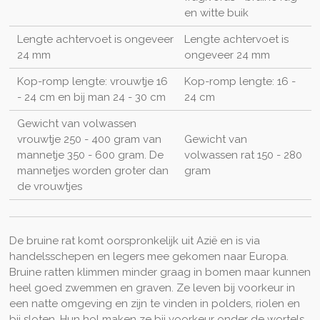
en witte buik
Lengte achtervoet is ongeveer
Lengte achtervoet is
24 mm
ongeveer 24 mm
Kop-romp lengte: vrouwtje 16
Kop-romp lengte: 16 -
- 24 cm en bij man 24 - 30 cm
24 cm
Gewicht van volwassen
vrouwtje 250 - 400 gram van
Gewicht van
mannetje 350 - 600 gram. De
volwassen rat 150 - 280
mannetjes worden groter dan
gram
de vrouwtjes
De bruine rat komt oorspronkelijk uit Azië en is via
handelsschepen en legers mee gekomen naar Europa.
Bruine ratten klimmen minder graag in bomen maar kunnen
heel goed zwemmen en graven. Ze leven bij voorkeur in
een natte omgeving en zijn te vinden in polders, riolen en
bij sloten. Hun hol maken ze bij voorkeur onder de wortels