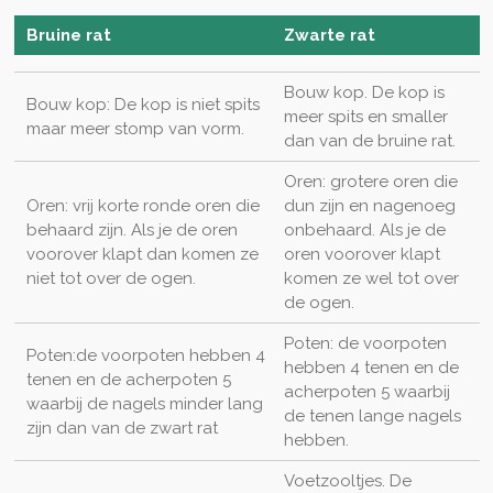
Bruine rat
Zwarte rat
Bouw kop. De kop is
Bouw kop: De kop is niet spits
meer spits en smaller
maar meer stomp van vorm.
dan van de bruine rat.
Oren: grotere oren die
Oren: vrij korte ronde oren die
dun zijn en nagenoeg
behaard zijn. Als je de oren
onbehaard. Als je de
voorover klapt dan komen ze
oren voorover klapt
niet tot over de ogen.
komen ze wel tot over
de ogen.
Poten: de voorpoten
Poten:de voorpoten hebben 4
hebben 4 tenen en de
tenen en de acherpoten 5
acherpoten 5 waarbij
waarbij de nagels minder lang
de tenen lange nagels
zijn dan van de zwart rat
hebben.
Voetzooltjes. De