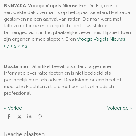
BNNVARA. Vroege Vogels Nieuw.
Een Duitse, ernstig
verzwakte dakloze man is op het Spaanse eiland Mallorca
gestorven na een aanval van ratten. De man werd met
talloze rattenbeten op zijn lichaam bewusteloos
binnengebracht in het plaatselijke ziekenhuis. Hij stierf toen
zijn organen ermee stopten. Bron
Vroege Vogels Nieuws
07-05-2013
Disclaimer
: Dit artikel bevat uitsluitend algemene
informatie over rattenbeten en is niet bedoeld als
persoonlijk medisch advies. Raadpleeg bij een beet of
medische klachten altijd direct een arts of medisch
professional.
«
Vorige
Volgende
»
D
D
S
D
e
e
h
e
l
e
a
l
Reactie plaatsen
e
l
r
e