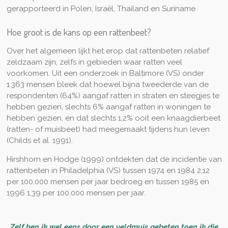
gerapporteerd in Polen, Israël, Thailand en Suriname
Hoe groot is de kans op een rattenbeet?
Over het algemeen lijkt het erop dat rattenbeten relatief
zeldzaam zijn, zelfs in gebieden waar ratten veel
voorkomen. Uit een onderzoek in Baltimore (VS) onder
1.363 mensen bleek dat hoewel bijna tweederde van de
respondenten (64%) aangaf ratten in straten en steegjes te
hebben gezien, slechts 6% aangaf ratten in woningen te
hebben gezien, en dat slechts 1,2% ooit een knaagdierbeet
(ratten- of muisbeet) had meegemaakt tijdens hun leven
(Childs et al. 1991).
Hirshhorn en Hodge (1999) ontdekten dat de incidentie van
rattenbeten in Philadelphia (VS) tussen 1974 en 1984 2,12
per 100.000 mensen per jaar bedroeg en tussen 1985 en
1996 1,39 per 100.000 mensen per jaar.
Zelf ben ik wel eens door een veldmuis gebeten toen ik die