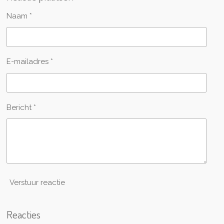
n
e
n
Naam *
E-mailadres *
Bericht *
Verstuur reactie
Reacties